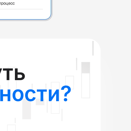
уть
ности?