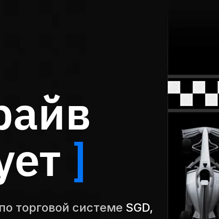
райв
ует
]
по торговой системе
SGD,