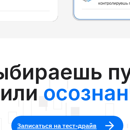
ыбираешь п
или
осознан
Записаться на тест-драйв