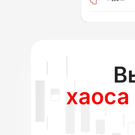
В
хаоса