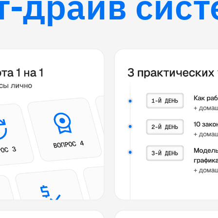
т-драйв сис